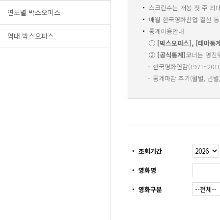
스크린수는 개봉 첫 주 최
연도별 박스오피스
매월 한국영화산업 결산 통계
통계이용안내
역대 박스오피스
①
[박스오피스], [테마통계
②
[공식통계]
코너는 영진
한국영화연감(1971~20
통계마감 주기(월별, 년별
조회기간
영화명
영화구분