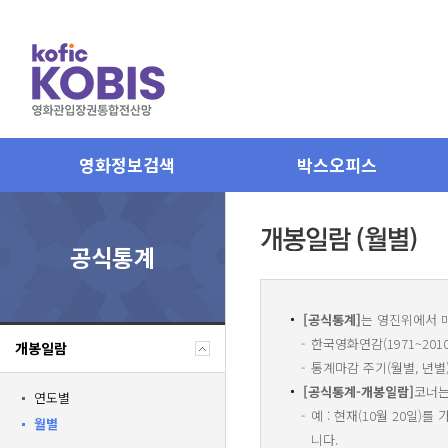
영화정보검색
박스오피스
공식통계
[공식통계]
는 영진위에서 
한국영화연감(1971~20
개봉일람
통계마감 주기(월별, 년별
[공식통계-개봉일람]
코너
연도별
예 : 현재(10월 20일)를
월별
니다.