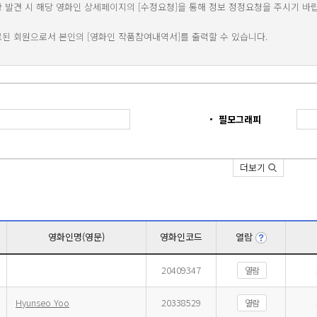
 발견 시 해당 영화인 상세페이지의 [수정요청]을 통해 정보 정정요청을 주시기 바
료된 회원으로서 본인의 [영화인 작품참여내역서]를 출력할 수 있습니다.
필모그래피
더보기
영화인명(영문)
영화인코드
열람
20409347
열람
Hyunseo Yoo
20338529
열람