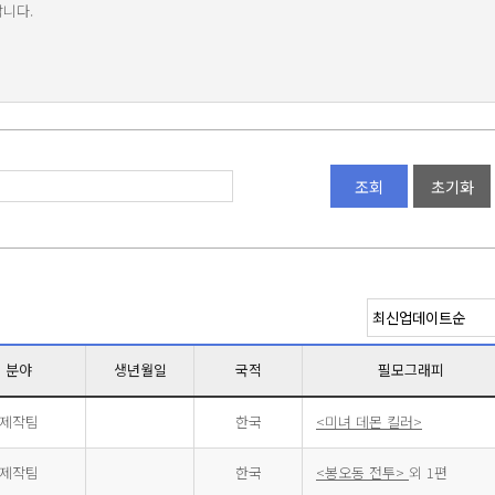
랍니다.
조회
초기화
분야
생년월일
국적
필모그래피
제작팀
한국
<미녀 데몬 킬러>
제작팀
한국
<봉오동 전투>
외 1편