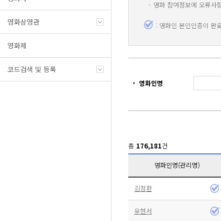
영화 참여정보에 오류사항
영화상영관
: 영화인 본인인증이 완
영화제
코드검색 및 등록
영화인명
총
176,181
건
영화인명(관리명)
김정환
유현서