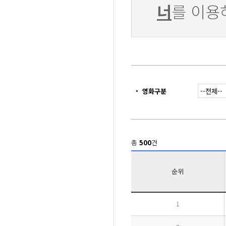
너
를 이용
영화구분
총
500
건
순위
1