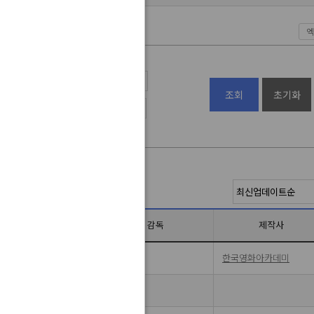
엑
조회
초기화
~
제작상
장르
감독
제작사
태
드라마(1)
개봉예정
이광호
한국영화아카데미
성인물(에로)
기타