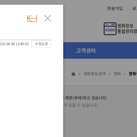
회원가입
로
16-04-06 13:49:03
수정요청
라인상영관 박스오피스
고객센터
영화정보검색
영화
영화
영화표준식별코드(FIMS)를 생성 및 배포(부여)하고 있습니다.
보는 데이터관리 기준에 따라 상호 차이가 있을 수 있습니다.
실 수 있습니다.