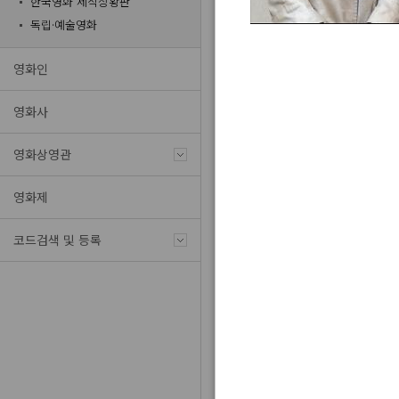
한국영화 제작상황판
독립·예술영화
영화인
영화명
영화사
제작연도
영화상영관
영화제
코드검색 및 등록
총
120,440
건
영화명
리틀 드리머즈
L
깊숙이 뿌려진 부장님의 씨