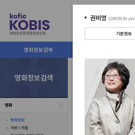
권비영
(GWON Bi-yeo
기본정보
영화정보검색
박스오피스
영화정보검색
KOBIS에서는 영화정보를
홍보마케팅사, 유관기관, 
영화
영화정보 신규등록은 KOB
(
영화정보 통합관리 창구
)
영화정보
영화정보 수정이 필요하실
개봉스케줄