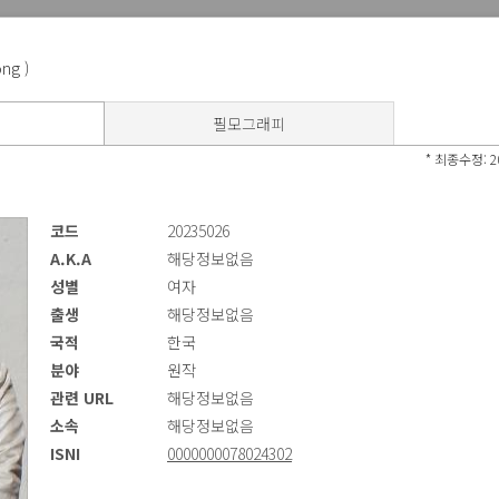
ng )
필모그래피
* 최종수정: 20
테마통계
공식통계
온
코드
20235026
A.K.A
해당정보없음
성별
여자
출생
해당정보없음
국적
한국
 체계적으로 관리하고 전국 영화상영관의 발권정보를 집계하기 위해 영화정보통합관리 
분야
원작
영화관계자(사) 등 여러 창구를 통해 영화정보를 수집ㆍ관리하고 있으며, 제공되는 정
관련 URL
해당정보없음
IS 홈페이지의 [영화정보 통합관리 창구]를 이용해 주시기 바랍니다.
소속
해당정보없음
ISNI
0000000078024302
 경우 해당 영화정보 상세페이지에서
[수정요청]
버튼을 클릭하여 정보수정을 요청하