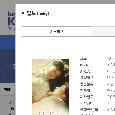
털보
(Hairy)
기본정보
영화정보검색
박스오피스
코드
2019
영화정보검색
ISAN
해당
A.K.A.
해당
요약정보
단편 
등급분류
해당
KOBIS
영화
개봉일
해당
제작연도
201
집계하기 위
영화정보
제작상태
기타
개봉스케줄
여)하고 있
크랭크인/업
해당