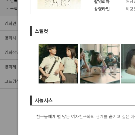
한국영화 제작상황판
촬영회차
해당
홍보마케팅사
독립·예술영화
상영타입
해당
ㆍ관리하고
영화인
스틸컷
수 있습니다
영화사
영화정보 신
영화상영관
주시기 바
영화제
(
영화정보
코드검색 및 등록
영화정보 
시놉시스
을 클릭하여
친구들에게 털 많은 여자친구와의 관계를 숨기고 싶은 자