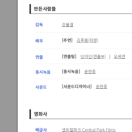
만든사람들
영화명
감독
강물결
제작연도
[주연]
김푸름(자영)
배우
[연출팀]
민아인(연출부)
|
오세연
연출
총
120,462
건
[동시녹음]
윤현종
동시녹음
영화명
[사운드디자이너]
윤현종
사운드
알콜 중독 유부녀의 남자 중독
S
오직 한 사람
O
영화사
욕망의 성
배급사
센트럴파크 Central Park Films