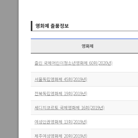
스와핑 : 권태기 극복하기
2대1 : 두 남자와 뜨겁고 달콤한 섹스 무삭제
영화제 출품정보
흥분한 유부녀 : 마사지에 벌어지는 무릎
가정교사 : 꼴찌하는 남학생 일등 만드는 방법
영화제
옆집남자에게 완전 털린 예쁜 여자
즐린 국제어린이청소년영화제 60회(2020년)
형수님 꽃잎이 따뜻해요
서울독립영화제 45회(2019년)
출장 중 아내가 임신을 하고 싶다고 한다
전북독립영화제 19회(2019년)
세디치코르토 국제영화제 16회(2019년)
여성인권영화제 13회(2019년)
제주여성영화제 20회(2019년)