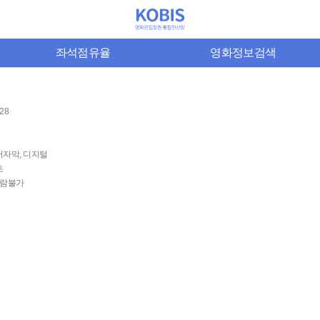
좌석점유율
영화정보검색
-28
어자막, 디지털
초
람불가