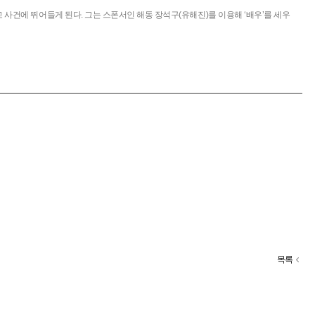
사건에 뛰어들게 된다. 그는 스폰서인 해동 장석구(유해진)를 이용해 ‘배우’를 세우
목록