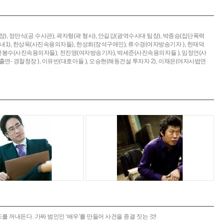
),
정만식(공 수사관),
곽자형(곽 형사),
안길강(광역수사대 팀장),
박종승(집단폭력
1),
한상욱(사진속용의자들),
한성희(장석구애인),
류수경(여자방송기자 ),
한재덕
전봉수(사진속용의자들),
전진영(여자방송기자),
박세준(사진속용의자들 ),
임정언(사
연- 경찰청장 ),
이유빈(대호아들 ),
오승현(해동건설 투자자 2),
이채은(여자사법연
 꺼내든다. 가짜 범인인 ‘배우’를 만들어 사건을 종결 짓는 것!