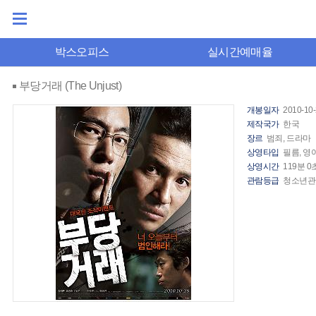
박스오피스
실시간예매율
부당거래 (The Unjust)
개봉일자
2010-10
제작국가
한국
장르
범죄, 드라마
상영타입
필름, 영
상영시간
119분 0
관람등급
청소년관