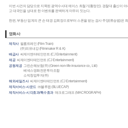
이번 사건의 담당으로 지목된 광역수사대 에이스 최철기(황정민). 경찰대 출신이 아니
고 대국민을 상대로 한 이벤트를 완벽하게 마무리 짓는다.
한편, 부동산 업계의 큰 손 태경 김회장으로부터 스폰을 받는 검사 주양(류승범)은 
영화사
제작사
필름트레인 (Film Train)
(주)외유내강 (Filmmaker R & K)
배급사
씨제이엔터테인먼트 (CJ Entertainment)
제공
씨제이엔터테인먼트 (CJ Entertainment)
공동제공
그린손해보험(주) (Green non-life insurance co,. Ltd)
베넥스영화전문투자조합
소빅창업투자(주)
해외세일즈사
씨제이엔터테인먼트 (CJ Entertainment)
제작서비스-사운드
㈜블루캡 (BLUECAP)
제작서비스-시각효과/특수효과
매크로그래프 (MACROGRAPH)