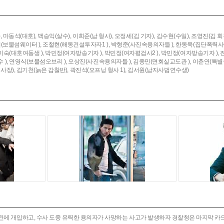
,
마동석(대호),
백승익(살수),
이희준(남 형사),
오정세(김 기자),
김수현(수일),
조영진(김 회장
(보물섬웨이터 ),
조철현(해동건설투자자1 ),
박형준(사진속용의자들 ),
한동욱(집단폭력사내
미숙(대호여동생 ),
박민정(여자방송기자 ),
박민정(여자평검사2 ),
박민정(여자방송기자 ),
),
연영식(보물섬오브리 ),
오상진(사진속용의자들 ),
김종민(면회실교도관 ),
이춘연(특별출
사장),
김기천(늙은 감찰반),
곽진석(오프닝 형사 1),
김서원(남자사법연수생)
건에 개입하고, 수사 도중 유력한 용의자가 사망하는 사고가 발생하자 경찰청은 마지막 카드를