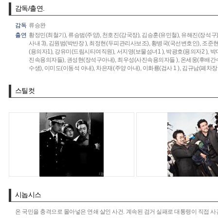
감독/출연.
감독
류승완
출연
황정민(최철기),
류승범(주양),
천호진(강국장),
김승훈(유민철),
유해진(장석구)
사내 3),
김원범(박반장 ),
최정현(두피관리사보조),
황병국(국선변호인),
조준현
(용의자1),
강유미(드림시티여직원),
서지영(보물섬녀1 ),
박광호(용의자2 ),
박
진속용의자들),
권성현(장석구아내),
최우성(사진속용의자들 ),
온세웅(후배간수 
수생),
이미도(이동석 아내),
차은재(주양 아내),
이화룡(검사 1 ),
김규남(폐차장 
스틸컷
시놉시스
온 국민을 충격으로 몰아넣은 연쇄 살인 사건. 계속된 검거 실패로 대통령이 직접 사