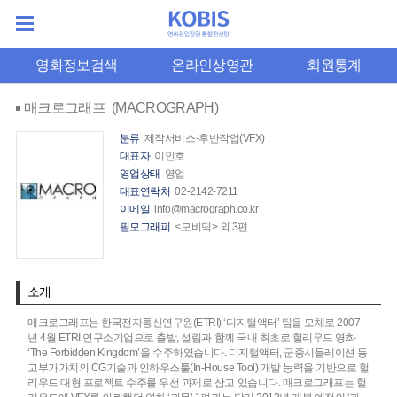
영화정보검색
온라인상영관
회원통계
매크로그래프 (MACROGRAPH)
분류
제작서비스-후반작업(VFX)
대표자
이인호
영업상태
영업
대표연락처
02-2142-7211
이메일
info@macrograph.co.kr
필모그래피
<모비딕> 외 3편
소개
매크로그래프는 한국전자통신연구원(ETRI) ‘디지털액터’ 팀을 모체로 2007
년 4월 ETRI 연구소기업으로 출발, 설립과 함께 국내 최초로 헐리우드 영화
‘The Forbidden Kingdom’을 수주하였습니다. 디지털액터, 군중시뮬레이션 등
고부가가치의 CG기술과 인하우스툴(In-House Tool) 개발 능력을 기반으로 헐
리우드 대형 프로젝트 수주를 우선 과제로 삼고 있습니다. 매크로그래프는 헐