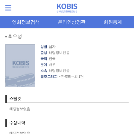
영화정보검색
온라인상영관
회원통계
최우성
성별
남자
출생
해당정보없음
국적
한국
분야
배우
소속
해당정보없음
필모그래피
<판도라> 외 1편
스틸컷
해당정보없음
수상내역
해당정보없음