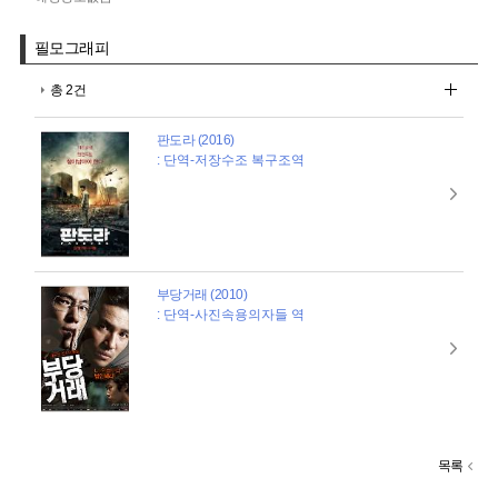
필모그래피
총 2건
판도라 (2016)
: 단역-저장수조 복구조역
부당거래 (2010)
: 단역-사진속용의자들 역
목록