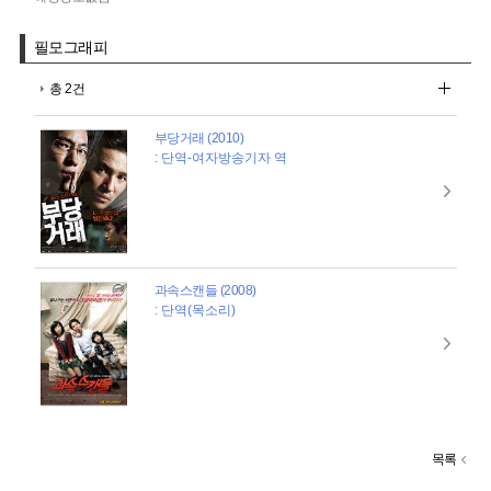
필모그래피
총 2건
부당거래 (2010)
: 단역-여자방송기자 역
과속스캔들 (2008)
: 단역(목소리)
목록