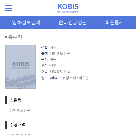
영화정보검색
온라인상영관
회원통계
류수경
성별
여자
출생
해당정보없음
국적
한국
분야
배우
소속
해당정보없음
필모그래피
<부당거래> 외 1편
스틸컷
해당정보없음
수상내역
해당정보없음