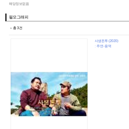
해당정보없음
필모그래피
총 3건
사생돈투 (2020)
: 주연-용역