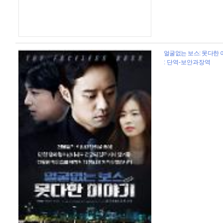
얼굴없는 보스: 못다한 이
: 단역-보안과장역