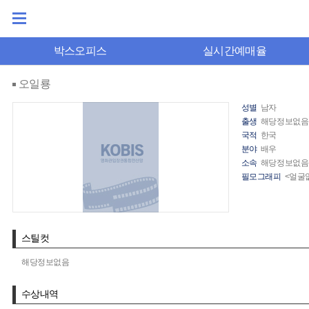
박스오피스
실시간예매율
오일룡
성별
남자
출생
해당정보없음
국적
한국
분야
배우
소속
해당정보없음
필모그래피
<얼굴없
스틸컷
해당정보없음
수상내역