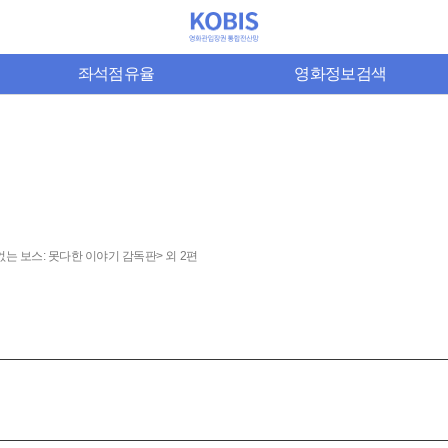
좌석점유율
영화정보검색
는 보스: 못다한 이야기 감독판> 외 2편