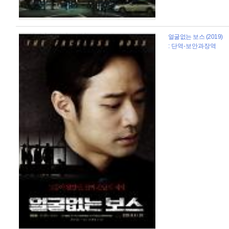
얼굴없는 보스 (2019)
: 단역-보안과장역