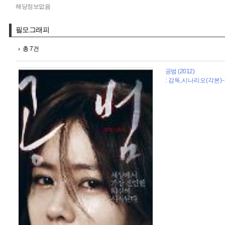
해당정보없음
필모그래피
총 7건
공범 (2012)
: 감독,시나리오(각본)