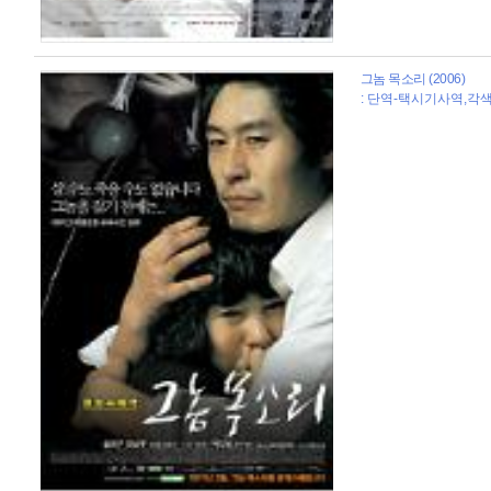
그놈 목소리 (2006)
: 단역-택시기사역,각