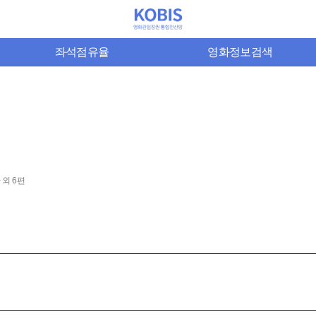
좌석점유율
영화정보검색
 외 6편