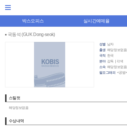
박스오피스
실시간예매율
국동석 (GUK Dong-seok)
성별
남자
출생
해당정보없음
국적
한국
분야
감독 | 각색
소속
해당정보없음
필모그래피
<공범>
스틸컷
해당정보없음
수상내역