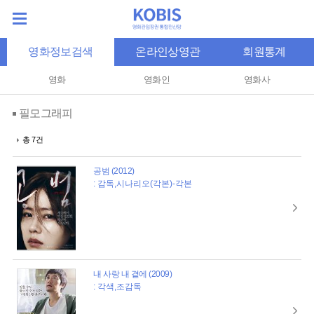
영화정보검색
온라인상영관
회원통계
영화
영화인
영화사
필모그래피
총 7건
공범 (2012)
: 감독,시나리오(각본)-각본
내 사랑 내 곁에 (2009)
: 각색,조감독