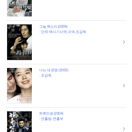
그놈 목소리 (2006)
: 단역-택시기사역,각색,조감독
너는 내 운명 (2005)
: 조감독
하류인생 (2004)
: 연출팀-연출부