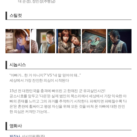
대 순경),
정민성(추행남)
스틸컷
시놉시스
“아빠가... 한 거 아니지?” VS “내 말 믿어야 돼...”
세상에서 가장 잔인한 의심이 시작된다
15년 전 대한민국을 충격에 빠뜨린 고 한채진 군 유괴살인사건!
공소시효를 앞두고 '다은'은 실제 범인의 목소리에서 세상에서 가장 익숙한 아
빠의 존재를 느끼고 그의 과거를 추적하기 시작한다. 파헤치면 파헤칠수록 '다
은'은 혼란에 휩싸이고 평생 자신을 위해 모든 것을 바쳐 온 아빠에 대한 잔인
한 의심은 커져만 가는데...
영화사
제작사
선샤인필름(주)