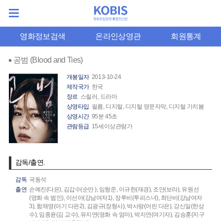
영화정보검색
온라인상영관
회원통계
공범 (Blood and Ties)
개봉일자
2013-10-24
제작국가
한국
장르
스릴러, 드라마
상영타입
필름, 디지털, 디지털 영문자막, 디지털 가치봄
상영시간
95분 45초
관람등급
15세이상관람가
감독/출연.
감독
국동석
출연
손예진(다은),
김갑수(순만 ),
임형준,
이규한(재경),
조안(보라),
유원선
(영화 속 범인),
이선아(강남여자1),
장루비(투피스녀),
최단비(강남여자
3),
함채영(아기 다은2),
김광규(장형사),
박사랑(어린 다은),
강신일(한상
수),
임종윤(김 교수),
유지연(영화 속 엄마),
박지연(여기자),
김승훈(지구