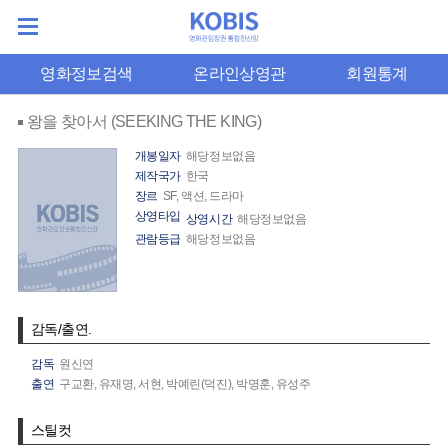
영화정보검색
온라인상영관
회원통계
왕을 찾아서 (SEEKING THE KING)
개봉일자
해당정보없음
제작국가
한국
장르
SF, 액션, 드라마
상영타입
상영시간
해당정보없음
관람등급
해당정보없음
감독/출연.
감독
원신연
출연
구교환,
유재명,
서현,
박예린(덕진),
박명훈,
유성주
스틸컷