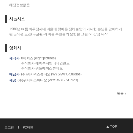
해당정보없음
시놉시스
1980년 여름 비무장지대 마을에 찾아온 정체불명의 거대한 손님을 맞이하게
된 군의관 도진(구교환)과 마을 주민들의 모험을 그린 SF 감성 대작
영화사
제작사
8픽처스 (eight pictures)
주식회사 에이투지엔터테인먼트
주식회사 위드에이스튜디오
배급사
(주)위지윅스튜디오 (WYSIWYG Studios)
제공
(주)위지윅스튜디오 (WYSIWYG Studios)
목록
TOP
로그인
PC버전