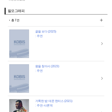
필모그래피
총 7건
끝을 보다 (2025)
: 주연
왕을 찾아서 (2023)
: 주연
거룩한 밤: 데몬 헌터스 (2021)
: 주연-샤론역