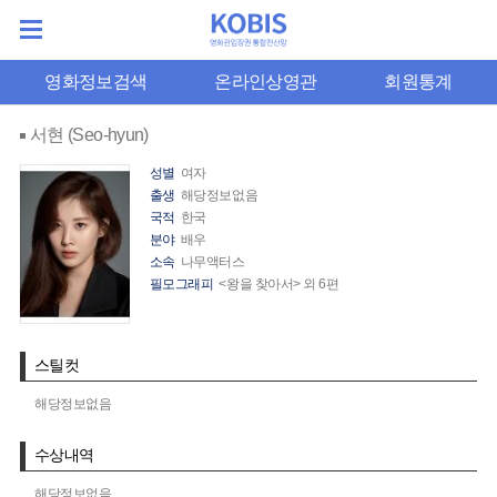
영화정보검색
온라인상영관
회원통계
서현 (Seo-hyun)
성별
여자
출생
해당정보없음
국적
한국
분야
배우
소속
나무액터스
필모그래피
<왕을 찾아서> 외 6편
스틸컷
해당정보없음
수상내역
해당정보없음