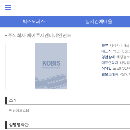
박스오피스
실시간예매율
주식회사 에이투지엔터테인먼트
분류
제작사 | 배급
대표자
박인규, 전
영업상태
해당정보
대표연락처
해당정
이메일
asw0701@a
필모그래피
<살인자
소개
해당정보없음
상영영화관