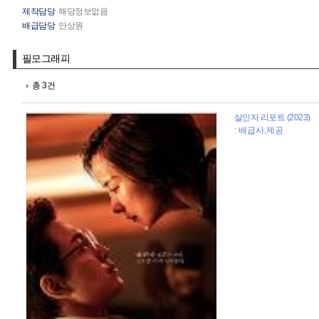
제작담당
해당정보없음
배급담당
안상원
필모그래피
총 3건
살인자 리포트 (2023)
: 배급사,제공