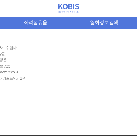
좌석점유율
영화정보검색
사 | 수입사
상균
없음
보없음
2zent.co.kr
 리포트> 외 2편