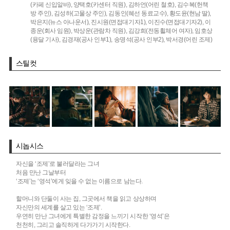
(카페 신입알바),
양택호(카센터 직원),
김하언(어린 철호),
김수복(헌책
방 주인),
김성하(고물상 주인),
김동인(혜선 동료교수),
황도윤(현남 딸),
박은지(뉴스 아나운서),
진시원(면접대기자1),
이진수(면접대기자2),
이
종운(회사 임원),
박상운(관람차 직원),
김강희(전동휠체어 여자),
임호상
(용달 기사),
김경재(공사 인부1),
송명석(공사 인부2),
박서경(어린 조제)
스틸컷
시놉시스
자신을 ‘조제’로 불러달라는 그녀
처음 만난 그날부터
‘조제’는 ‘영석’에게 잊을 수 없는 이름으로 남는다.
할머니와 단둘이 사는 집, 그곳에서 책을 읽고 상상하며
자신만의 세계를 살고 있는 ‘조제’.
우연히 만난 그녀에게 특별한 감정을 느끼기 시작한 ‘영석’은
천천히, 그리고 솔직하게 다가가기 시작한다.