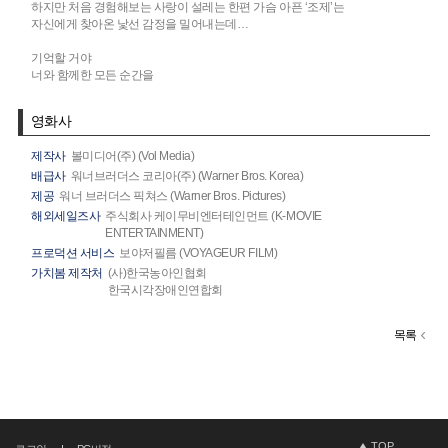
하지만 처음 경험해보는 사랑이 설레는 한편 가슴 아픈 ‘조제’는
자신에게 찾아온 낯선 감정을 밀어내는데…
기억할 거야
너와 함께한 모든 순간을
영화사
제작사
볼미디어(주) (Vol Media)
배급사
워너브러더스 코리아(주) (Warner Bros. Korea)
제공
워너 브러더스 픽쳐스 (Warner Bros. Pictures)
해외세일즈사
주식회사 케이무비엔터테인먼트 (K-MOVIE
ENTERTAINMENT)
프로덕션 서비스
보야저필름 (VOYAGEUR FILM)
가치봄 제작처
(사)한국농아인협회
한국시각장애인연합회
목록
TOP