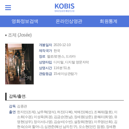
영화정보검색
온라인상영관
회원통계
조제 (Josée)
개봉일자
2020-12-10
제작국가
한국
장르
멜로/로맨스, 드라마
상영타입
디지털, 디지털 영문자막
상영시간
116분 51초
관람등급
15세이상관람가
감독/출연.
감독
김종관
출연
한지민(조제),
남주혁(영석),
허진(다복),
박예진(혜선),
조복래(철호),
이
소희(수경),
이성욱(최경),
김금순(현남),
장세원(상준),
윤혜리(희영),
유
영현(성우),
정이서(나영),
김승비(수빈),
설창희(현영),
이주영(선희),
김
현숙(슈퍼 할머니),
심완준(혜선 남자친구),
오소현(던킨 점원),
장세환