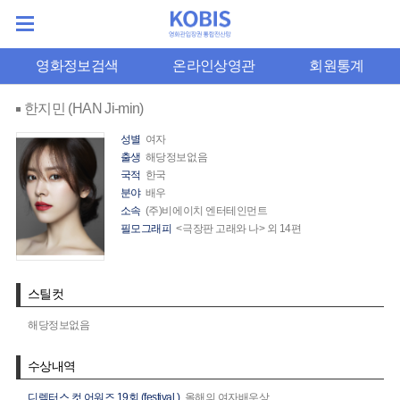
영화정보검색
온라인상영관
회원통계
한지민 (HAN Ji-min)
성별
여자
출생
해당정보없음
국적
한국
분야
배우
소속
(주)비에이치 엔터테인먼트
필모그래피
<극장판 고래와 나> 외 14편
스틸컷
해당정보없음
수상내역
디렉터스 컷 어워즈 19회 (festival.)
올해의 여자배우상