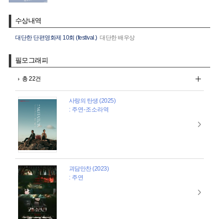
수상내역
대단한 단편영화제 10회 (festival.)
대단한 배우상
필모그래피
총 22건
사랑의 탄생 (2025)
: 주연-조소라역
괴담만찬 (2023)
: 주연