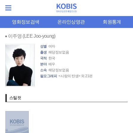
영화정보검색
온라인상영관
회원통계
이주영 (LEE Joo-young)
성별
여자
출생
해당정보없음
국적
한국
분야
배우
소속
해당정보없음
필모그래피
<사랑의 탄생> 외 21편
스틸컷