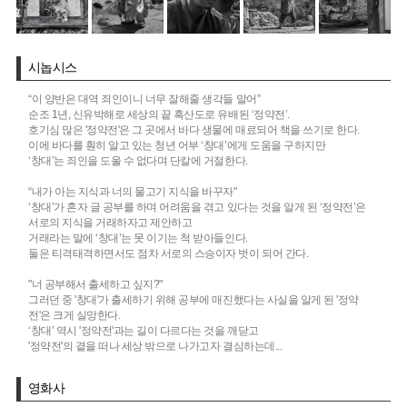
시놉시스
“이 양반은 대역 죄인이니 너무 잘해줄 생각들 말어”
순조 1년, 신유박해로 세상의 끝 흑산도로 유배된 ‘정약전’.
호기심 많은 '정약전'은 그 곳에서 바다 생물에 매료되어 책을 쓰기로 한다.
이에 바다를 훤히 알고 있는 청년 어부 ‘창대’에게 도움을 구하지만
‘창대’는 죄인을 도울 수 없다며 단칼에 거절한다.
“내가 아는 지식과 너의 물고기 지식을 바꾸자"
‘창대’가 혼자 글 공부를 하며 어려움을 겪고 있다는 것을 알게 된 ‘정약전’은
서로의 지식을 거래하자고 제안하고
거래라는 말에 ‘창대’는 못 이기는 척 받아들인다.
둘은 티격태격하면서도 점차 서로의 스승이자 벗이 되어 간다.
"너 공부해서 출세하고 싶지?"
그러던 중 '창대'가 출세하기 위해 공부에 매진했다는 사실을 알게 된 '정약
전'은 크게 실망한다.
‘창대’ 역시 '정약전'과는 길이 다르다는 것을 깨닫고
'정약전'의 곁을 떠나 세상 밖으로 나가고자 결심하는데...
영화사