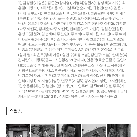
1),
김정팔(이승훈),
김준한(황사영),
이영석(심환지),
강성해(이시수),
최
홍일(이병모),
조하석(서용보),
이선주(정순대비),
최현진(순조),
김윤태
(마재 금부도사),
류성현(진졸1),
이근후(진졸2),
성홍일(복례 부),
배제기
(주민1),
정선철(주민2),
이도군(주민3),
오대성(아낙1),
정유미(옆집아
낙),
박윤호(나주 호방),
안영주(나주 아전1),
이정현(나주 아전2),
김종훈
(나주 아전3),
정재훈(나주 아전4),
민태율(나주 아전5),
김철환(관원1),
홍성오(관원2),
임성재(나주 남편),
주보비(나주 아낙),
조시연(나주 여아
이),
김지환(나주 남아이),
김서진(나주 아이),
황인보(백성1),
도혜원(돛
배꼬마),
오상무(뱃사공1),
김현성(뱃사공3),
이승준(불출),
방준호(형리),
박종희(구경꾼2),
김성준(약전 큰아들),
송기준(약전 작은아들),
백송희
(창대 딸),
최윤우(창대 아들),
함건수(혜장스님),
강민구(스님),
안대천(북
경사람1),
이향주(금부도사),
황진모(망나니),
안용덕(호송군졸1),
권영기
(호송군졸2),
최재훈(흑산진 아전2),
윤태수(흑산진 아전3),
노시홍(대과
시험관),
노영주(제자1),
박준규(제자2),
윤정훈(제자3),
장재혁(제자4),
박강토(제자5),
박진우(포구 아이),
김서준(노비 아이),
신선영(관기),
유
인혜(기생1),
이지영(기생2),
변주우(기생3),
팽지인(기생4),
고지환(대신
1),
송용환(대신2),
봉만대(꽹과리남),
노영주(약전 Stand In),
변주우(가
거댁 Stand In),
김재형(복례 Stand In),
윤슬(돛배아낙),
김건우(대과 응시
자),
김건우(창대 Stand In),
진재희(씨름 아이),
지상우(북경사람2)
스틸컷