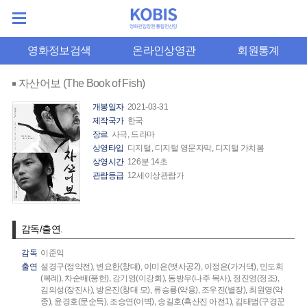
영화정보검색
온라인상영관
회원통계
자산어보 (The Book of Fish)
개봉일자
2021-03-31
제작국가
한국
장르
사극, 드라마
상영타입
디지털, 디지털 영문자막, 디지털 가치봄
상영시간
126분 14초
관람등급
12세이상관람가
감독/출연.
감독
이준익
출연
설경구(정약전),
변요한(창대),
이미은(뱃사공2),
이정은(가거댁),
민도희
(복례),
차순배(풍헌),
강기영(이강회),
동방우(나주 목사),
정진영(정조),
김의성(장진사),
방은진(창대 모),
류승룡(약용),
조우진(별장),
최원영(약
종),
윤경호(문순득),
조승연(이벽),
송길호(흑산진 아전1),
김태범(구경꾼