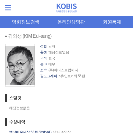
영화정보검색
온라인상영관
회원통계
김의성 (KIM Eui-sung)
성별
남자
출생
해당정보없음
국적
한국
분야
배우
소속
(주)아티스트컴퍼니
필모그래피
<휴민트> 외 56편
스틸컷
해당정보없음
수상내역
백상예술대상 53회 (festival.)
남자 조연상