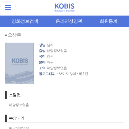
영화정보검색
온라인상영관
회원통계
오상무
성별
남자
출생
해당정보없음
국적
한국
분야
배우
소속
해당정보없음
필모그래피
<보이지 않아> 외 5편
스틸컷
해당정보없음
수상내역
해당정보없음