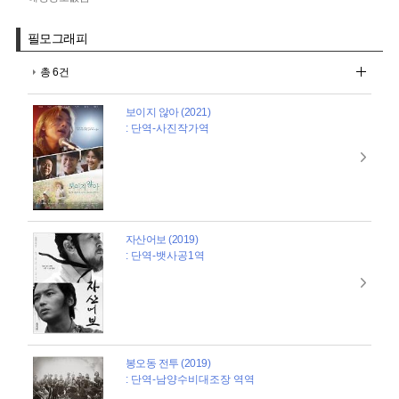
필모그래피
총 6건
보이지 않아 (2021)
: 단역-사진작가역
자산어보 (2019)
: 단역-뱃사공1역
봉오동 전투 (2019)
: 단역-남양수비대조장 역역