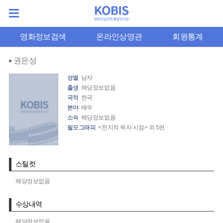
영화정보검색
온라인상영관
회원통계
권은성
성별
남자
출생
해당정보없음
국적
한국
분야
배우
소속
해당정보없음
필모그래피
<전지적 독자 시점> 외 5편
스틸컷
해당정보없음
수상내역
해당정보없음