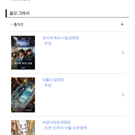
필모그래피
총 6건
전지적 독자 시점 (2025)
: 주연
대홍수 (2025)
: 주연
비공식작전 (2022)
: 조연-오재석 아들 오유영역