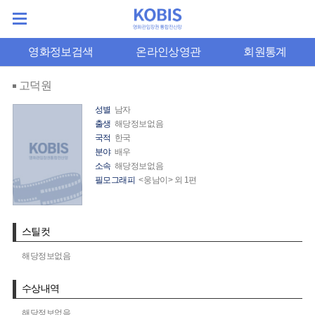
영화정보검색
온라인상영관
회원통계
고덕원
성별
남자
출생
해당정보없음
국적
한국
분야
배우
소속
해당정보없음
필모그래피
<웅남이> 외 1편
스틸컷
해당정보없음
수상내역
해당정보없음