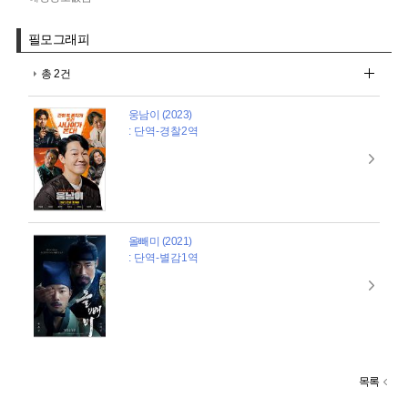
필모그래피
총 2건
웅남이 (2023)
: 단역-경찰2역
올빼미 (2021)
: 단역-별감1역
목록