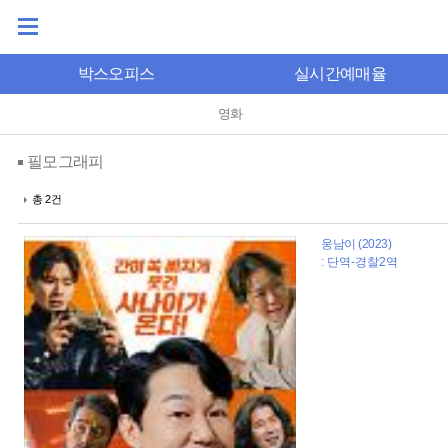
박스오피스
실시간예매율
영화
필모그래피
총 2건
웅남이 (2023)
: 단역-경찰2역