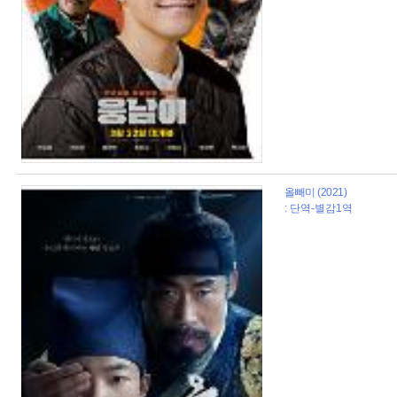
올빼미 (2021)
: 단역-별감1역