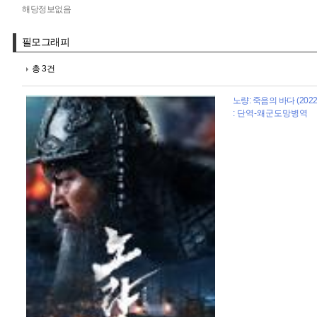
해당정보없음
필모그래피
총 3건
노량: 죽음의 바다 (2022
: 단역-왜군도망병역