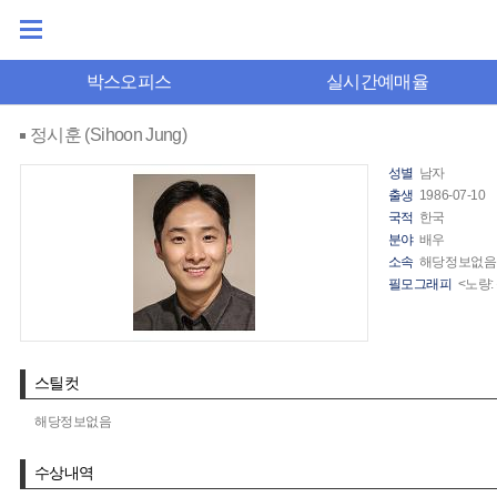
박스오피스
실시간예매율
정시훈 (Sihoon Jung)
성별
남자
출생
1986-07-10
국적
한국
분야
배우
소속
해당정보없음
필모그래피
<노량:
스틸컷
해당정보없음
수상내역