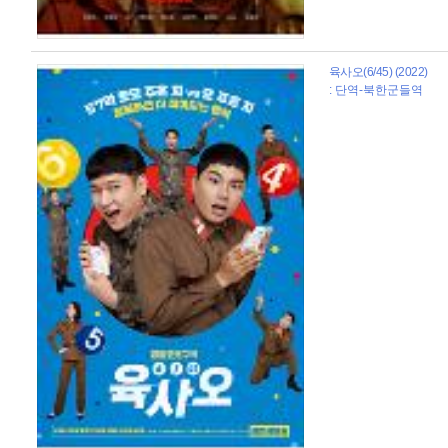
육사오(6/45) (2022)
: 단역-북한군들역