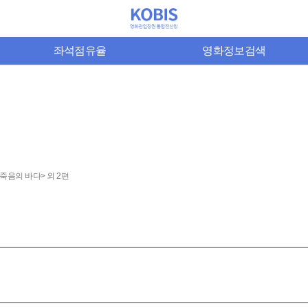
좌석점유율
영화정보검색
 죽음의 바다> 외 2편