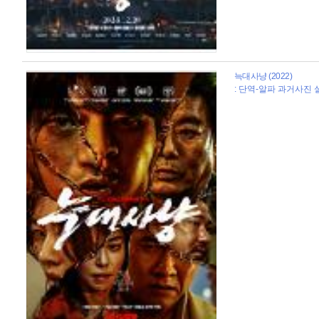
늑대사냥 (2022)
: 단역-알파 과거사진