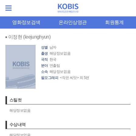
영화정보검색
온라인상영관
회원통계
이정현 (leejunghyun)
성별
남자
출생
해당정보없음
국적
한국
분야
연출팀
소속
해당정보없음
필모그래피
<작은 씨앗> 외 5편
스틸컷
해당정보없음
수상내역
해당정보없음