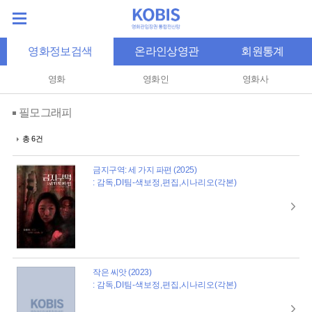
영화정보검색
온라인상영관
회원통계
영화
영화인
영화사
필모그래피
총 6건
금지구역: 세 가지 파편 (2025)
: 감독,DI팀-색보정,편집,시나리오(각본)
작은 씨앗 (2023)
: 감독,DI팀-색보정,편집,시나리오(각본)