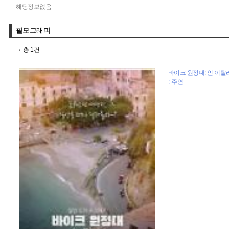
해당정보없음
필모그래피
총 1건
바이크 원정대: 인 이탈리아
: 주연