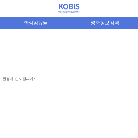
좌석점유율
영화정보검색
 원정대: 인 이탈리아>