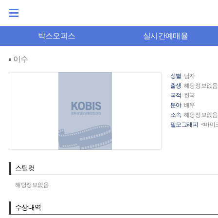
박스오피스
실시간예매율
이수
성별
남자
출생
해당정보없음
국적
한국
분야
배우
소속
해당정보없음
필모그래피
<바이크
스틸컷
해당정보없음
수상내역