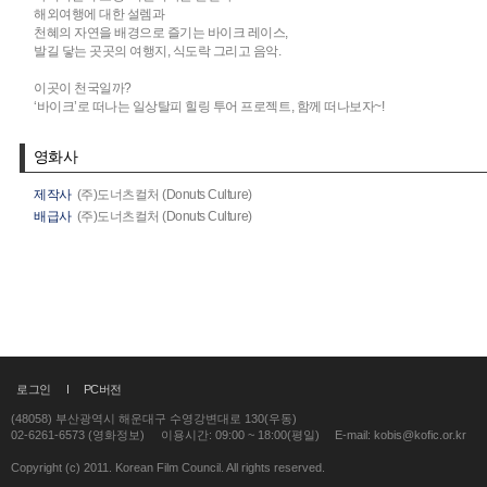
해외여행에 대한 설렘과
천혜의 자연을 배경으로 즐기는 바이크 레이스,
발길 닿는 곳곳의 여행지, 식도락 그리고 음악.
이곳이 천국일까?
‘바이크’로 떠나는 일상탈피 힐링 투어 프로젝트, 함께 떠나보자~!
영화사
제작사
(주)도너츠컬처 (Donuts Culture)
배급사
(주)도너츠컬처 (Donuts Culture)
로그인
PC버전
(48058) 부산광역시 해운대구 수영강변대로 130(우동)
02-6261-6573 (영화정보)
이용시간: 09:00 ~ 18:00(평일)
E-mail: kobis@kofic.or.kr
Copyright (c) 2011. Korean Film Council. All rights reserved.