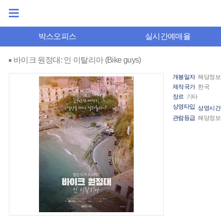
박스오피스
실시간예매율
바이크 원정대: 인 이탈리아 (Bike guys)
개봉일자
해당정보
제작국가
한국
장르
기타
상영타입
상영시간
관람등급
해당정보