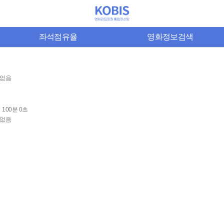
좌석점유율
영화정보검색
없음
100분 0초
없음