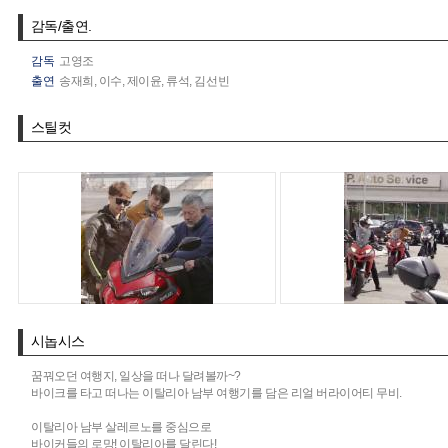
감독/출연.
감독
고영조
출연
송재희,
이수,
제이윤,
류석,
김선빈
스틸컷
시놉시스
꿈꿔오던 여행지, 일상을 떠나 달려볼까~?
바이크를 타고 떠나는 이탈리아 남부 여행기를 담은 리얼 버라이어티 무비.
이탈리아 남부 살레르노를 중심으로
바이커들의 로망! 이탈리아를 달린다!