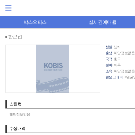
박스오피스
실시간예매율
한근섭
성별
남자
출생
해당정보없음
국적
한국
분야
배우
소속
해당정보없음
필모그래피
<얼굴없
스틸컷
해당정보없음
수상내역