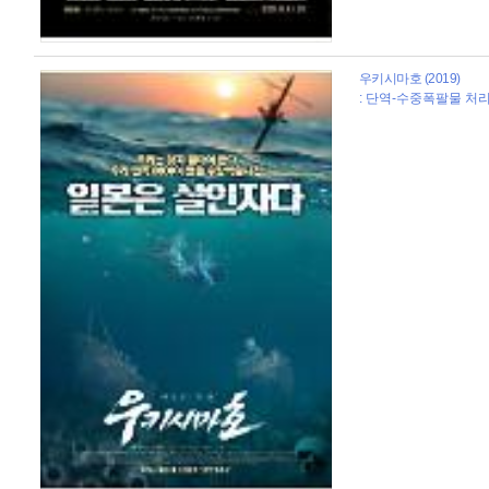
우키시마호 (2019)
: 단역-수중폭팔물 처