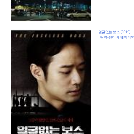
얼굴없는 보스 (2019)
: 단역-젠더바 웨이터