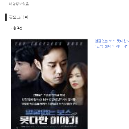
해당정보없음
필모그래피
총 3건
얼굴없는 보스: 못다한 이
: 단역-젠더바 웨이터