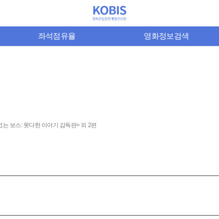
좌석점유율
영화정보검색
는 보스: 못다한 이야기 감독판> 외 2편