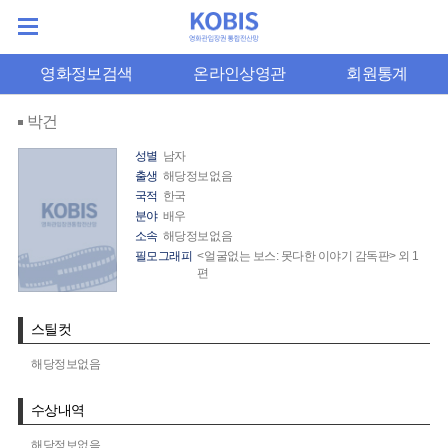
영화정보검색
온라인상영관
회원통계
박건
성별
남자
출생
해당정보없음
국적
한국
분야
배우
소속
해당정보없음
필모그래피
<얼굴없는 보스: 못다한 이야기 감독판> 외 1
편
스틸컷
해당정보없음
수상내역
해당정보없음