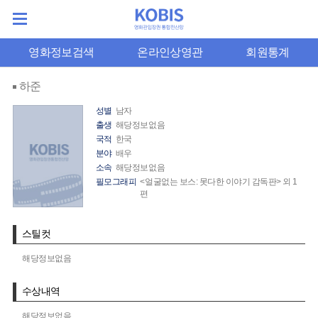
영화정보검색
온라인상영관
회원통계
하준
성별
남자
출생
해당정보없음
국적
한국
분야
배우
소속
해당정보없음
필모그래피
<얼굴없는 보스: 못다한 이야기 감독판> 외 1
편
스틸컷
해당정보없음
수상내역
해당정보없음