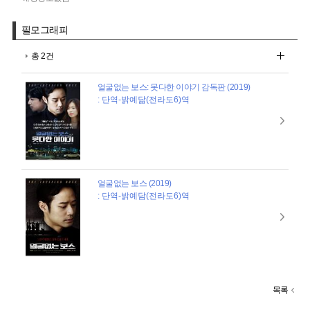
필모그래피
총 2건
얼굴없는 보스: 못다한 이야기 감독판 (2019)
: 단역-밝예닮(전라도6)역
얼굴없는 보스 (2019)
: 단역-밝예담(전라도6)역
목록