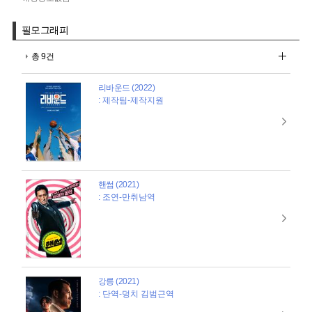
필모그래피
총 9건
리바운드 (2022)
: 제작팀-제작지원
핸썸 (2021)
: 조연-만취남역
강릉 (2021)
: 단역-덩치 김범근역