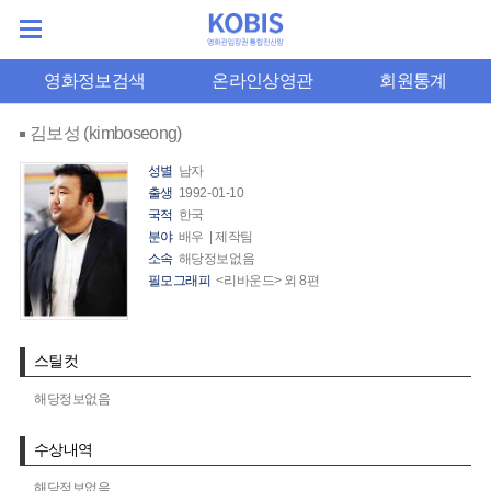
영화정보검색
온라인상영관
회원통계
김보성 (kimboseong)
성별
남자
출생
1992-01-10
국적
한국
분야
배우 | 제작팀
소속
해당정보없음
필모그래피
<리바운드> 외 8편
스틸컷
해당정보없음
수상내역
해당정보없음