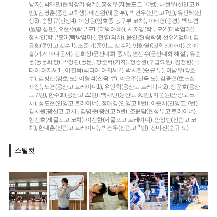
남자),
박재민(협회장기 중계),
홍성우(제물포고 10번),
나현우(신안고 6
번),
김영훈(중앙고학생),
배진완(재윤 부),
박건우(신림고7번),
유인혜(선
생3),
송창규(선생4),
이상원(임호중 농구부 코치),
이태영(순경),
백도겸
(월명 심판),
오현수(학부모1 (더벅아빠)),
서자영(학부모2 (더벅엄마)),
정서인(학부모3 (빡빡엄마)),
전영(의사),
윤인조(중학생 선수2 엄마),
김
용현(중앙고 선수1),
조준기(중앙고 선수2),
양한열((전학생)아이),
송예
슬(과거 아나운서),
김희상(군산대회 중계),
변진수(군산대회 해설),
유순
웅(동문회장),
박경관(동문),
장준혁(기자),
정승원(구급요원),
김정한(넥
타이 아저씨1),
이진혁(넥타이 아저씨2),
박시환(순규 부),
이남우(강호
부),
김방선(강호 모),
이형석(진욱 부),
이은주(진욱 모),
김종은(호프집
사장),
노경(용산고 트레이너1),
유인혁(용산고 트레이너2),
정윤호(용산
고 7번),
한주희(용산고 22번),
백재민(용산고 30번),
이순원(안양고 코
치),
성도현(안양고 트레이너),
정대경(안양고 8번),
이준서(안양고 7번),
김서원(광산고 코치),
김병준(광산고 5번),
조윤담(한성부고 트레이너),
현진호(제물포고 코치),
이진한(제물포고 트레이너),
안정빈(신림고 코
치),
한대훈(신림고 트레이너),
박건우(신림고 7번),
선미진(순규 모)
스틸컷