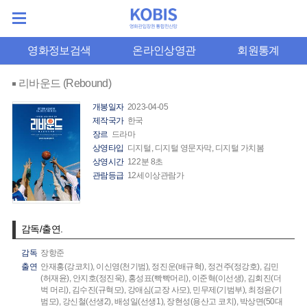
영화정보검색
온라인상영관
회원통계
리바운드 (Rebound)
개봉일자
2023-04-05
제작국가
한국
장르
드라마
상영타입
디지털, 디지털 영문자막, 디지털 가치봄
상영시간
122분 8초
관람등급
12세이상관람가
감독/출연.
감독
장항준
출연
안재홍(강코치),
이신영(천기범),
정진운(배규혁),
정건주(정강호),
김민
(허재윤),
안지호(정진욱),
홍성표(빡빡머리),
이준혁(이선생),
김회진(더
벅 머리),
김수진(규혁모),
강애심(교장 사모),
민무제(기범부),
최정윤(기
범모),
강신철(선생2),
배성일(선생1),
장현성(용산고 코치),
박상면(50대