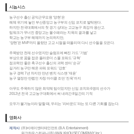
시놉시스
농구선수 출신 공익근무요원 ‘양현’은
해체 위기에 놓인 부산중앙고 농구부의 신임 코치로 발탁된다.
하지만 전국대회에서의 첫 경기 상대는 고교농구 최강자 용산고.
팀워크가 무너진 중앙고는 몰수패라는 치욕의 결과를 낳고
학교는 농구부 해체까지 논의하지만,
‘양현’은 MVP까지 올랐던 고교 시절을 떠올리며 다시 선수들을 모은다.
주목받던 천재 선수였지만 슬럼프에 빠진 가드 ‘기범’
부상으로 꿈을 접은 올라운더 스몰 포워드 ‘규혁’
점프력만 좋은 축구선수 출신의 괴력 센터 ‘순규’
길거리 농구만 해온 파워 포워드 ‘강호’
농구 경력 7년 차지만 만년 벤치 식스맨 ‘재윤’
농구 열정만 만렙인 자칭 마이클 조던 ‘진욱’까지
아무도 주목하지 않은 최약체 팀이었지만 신임 코치와 6명의 선수가
2012년 전국 고교농구대회에서 써 내려간 8일간의 기적
모두가 불가능이라 말할 때, 우리는 ‘리바운드’라는 또 다른 기회를 잡는다.
영화사
제작사
(주)비에이엔터테인먼트 (B.A. Entertainment)
워크하우스컴퍼니(주) (WALKHOUSECOMPANY Inc.)