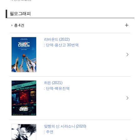
필모그래피
총 4건
리바운드 (2022)
: 단역-용산고 30번역
히든 (2021)
: 단역-백유진역
맞짱의 신: 시라소니 (2020)
: 주연