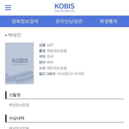
영화정보검색
온라인상영관
회원통계
백재민
성별
남자
출생
해당정보없음
국적
한국
분야
배우
소속
해당정보없음
필모그래피
<리바운드> 외 3편
스틸컷
해당정보없음
수상내역
해당정보없음