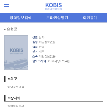
영화정보검색
온라인상영관
회원통계
손현준
성별
남자
출생
해당정보없음
국적
한국
분야
배우
소속
해당정보없음
필모그래피
<늑대사냥> 외 4편
스틸컷
해당정보없음
수상내역
해당정보없음