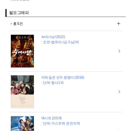
필모그래피
총 5건
늑대사냥 (2022)
: 조연-범죄자 (김구남)역
어제 일은 모두 괜찮아 (2019)
: 단역-형사1역
엑시트 (2019)
: 단역-가스트럭 운전자역