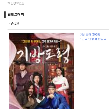
해당정보없음
필모그래피
총 1건
기방도령 (2019)
: 단역-연풍각 손님역