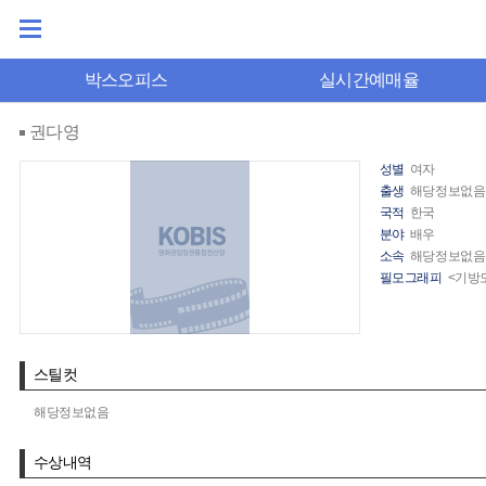
박스오피스
실시간예매율
권다영
성별
여자
출생
해당정보없음
국적
한국
분야
배우
소속
해당정보없음
필모그래피
<기방
스틸컷
해당정보없음
수상내역