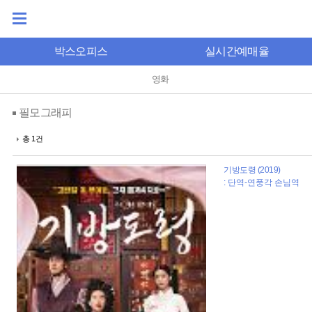
박스오피스
실시간예매율
영화
필모그래피
총 1건
기방도령 (2019)
: 단역-연풍각 손님역