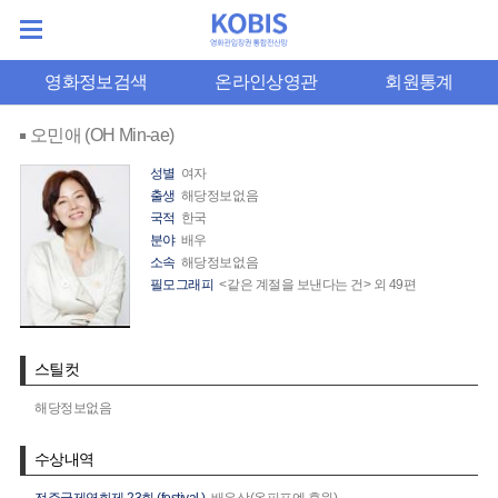
영화정보검색
온라인상영관
회원통계
오민애 (OH Min-ae)
성별
여자
출생
해당정보없음
국적
한국
분야
배우
소속
해당정보없음
필모그래피
<같은 계절을 보낸다는 건> 외 49편
스틸컷
해당정보없음
수상내역