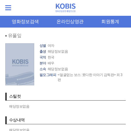
영화정보검색
온라인상영관
회원통계
유풀잎
성별
여자
출생
해당정보없음
국적
한국
분야
배우
소속
해당정보없음
필모그래피
<얼굴없는 보스: 못다한 이야기 감독판> 외 3
편
스틸컷
해당정보없음
수상내역
해당정보없음