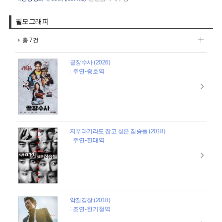
필모그래피
총 7건
끝장수사 (2026)
: 주연-중호역
지푸라기라도 잡고 싶은 짐승들 (2018)
: 주연-진태역
악질경찰 (2018)
: 조연-한기철역