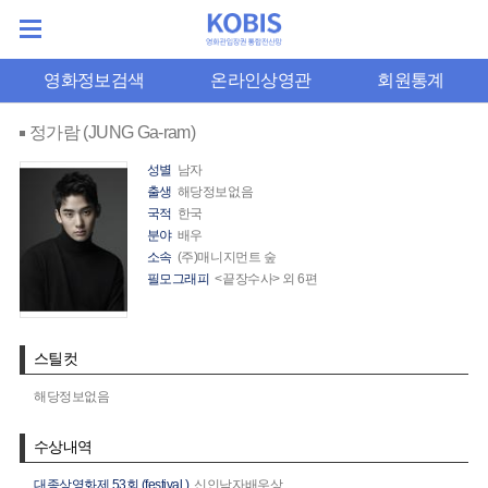
영화정보검색
온라인상영관
회원통계
정가람 (JUNG Ga-ram)
성별
남자
출생
해당정보없음
국적
한국
분야
배우
소속
(주)매니지먼트 숲
필모그래피
<끝장수사> 외 6편
스틸컷
해당정보없음
수상내역
대종상영화제 53회 (festival.)
신인남자배우상