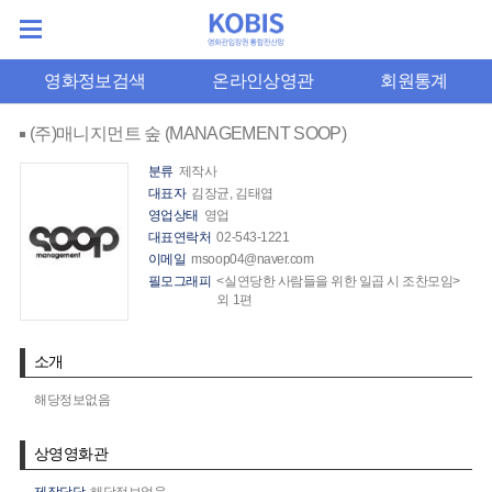
영화정보검색
온라인상영관
회원통계
(주)매니지먼트 숲 (MANAGEMENT SOOP)
분류
제작사
대표자
김장균, 김태엽
영업상태
영업
대표연락처
02-543-1221
이메일
msoop04@naver.com
필모그래피
<실연당한 사람들을 위한 일곱 시 조찬모임>
외 1편
소개
해당정보없음
상영영화관
제작담당
해당정보없음