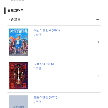
필모그래피
총 23건
이반리 장만옥 (2025)
: 조연
교생실습 (2025)
: 조연
믿음직한 딸 (2025)
: 주연