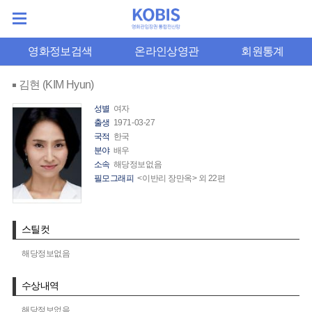
영화정보검색
온라인상영관
회원통계
김현 (KIM Hyun)
성별
여자
출생
1971-03-27
국적
한국
분야
배우
소속
해당정보없음
필모그래피
<이반리 장만옥> 외 22편
스틸컷
해당정보없음
수상내역
해당정보없음