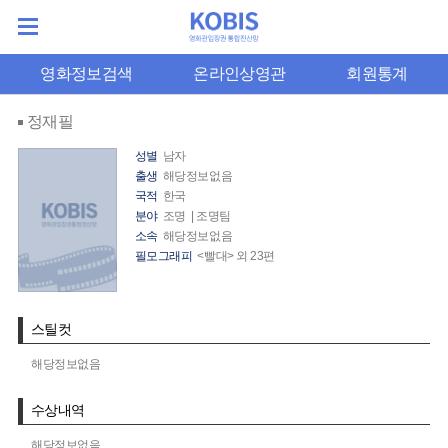
영화정보검색
온라인상영관
회원통계
정재필
성별
남자
출생
해당정보없음
국적
한국
분야
조명 | 조명팀
소속
해당정보없음
필모그래피
<빨대> 외 23편
스틸컷
해당정보없음
수상내역
해당정보없음