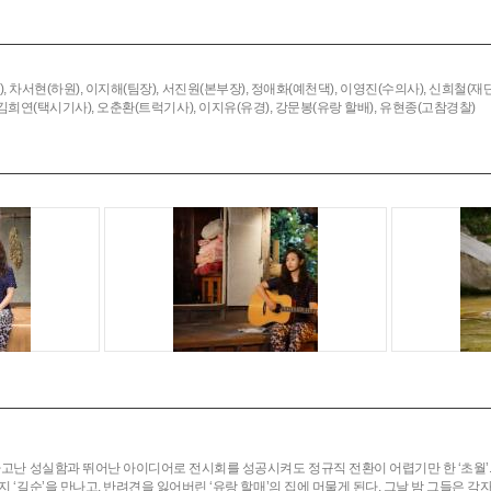
,
차서현(하원),
이지해(팀장),
서진원(본부장),
정애화(예천댁),
이영진(수의사),
신희철(재단
김희연(택시기사),
오춘환(트럭기사),
이지유(유경),
강문봉(유랑 할배),
유현종(고참경찰)
. 타고난 성실함과 뛰어난 아이디어로 전시회를 성공시켜도 정규직 전환이 어렵기만 한 ‘초월
지 ‘길순’을 만나고, 반려견을 잃어버린 ‘유랑 할매’의 집에 머물게 된다. 그날 밤 그들