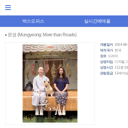
박스오피스
실시간예매율
문경 (Mungyeong: More than Roads)
개봉일자
2024-08
제작국가
한국
장르
드라마
상영타입
디지털,
상영시간
111분 3
관람등급
12세이