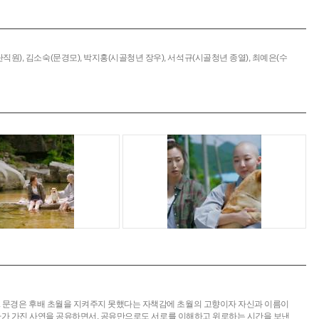
직원),
김소숙(문경모),
박지홍(시골청년 장우),
서석규(시골청년 종열),
최예은(수
’. 문경은 후배 초월을 지켜주지 못했다는 자책감에 초월의 고향이자 자신과 이름이
은 각자가 가진 사연을 공유하면서, 공유만으로도 서로를 이해하고 위로하는 시간을 보낸