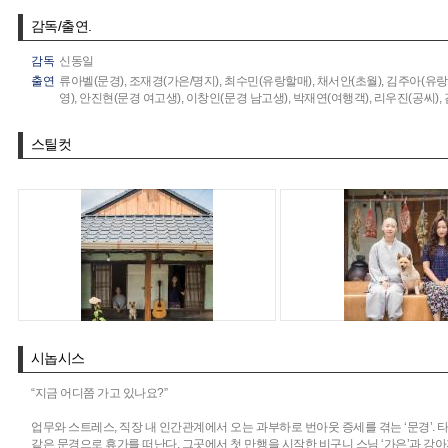
감독/출연.
감독
신동일
출연
류아벨(문경),
조재경(가은/명지),
최수민(유랑할매),
채서안(초월),
김주아(유랑)
영),
안진현(문경 여고생),
이창인(문경 남고생),
박재연(여행객),
리우진(공씨),
스틸컷
시놉시스
“지금 어디쯤 가고 있나요?”
업무와 스트레스, 직장 내 인간관계에서 오는 과부하로 번아웃 증세를 겪는 ‘문경’
같은 문경으로 휴가를 떠난다. 그곳에서 첫 만행을 시작한 비구니 스님 ‘가은’과 강아