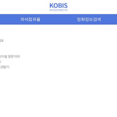
좌석점유율
영화정보검색
-28
 디지털 영문자막
초
상관람가