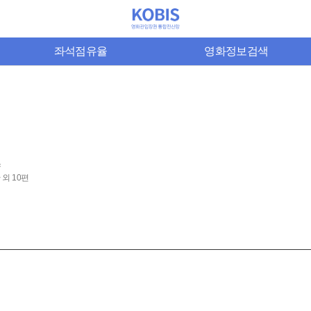
좌석점유율
영화정보검색
스
 외 10편