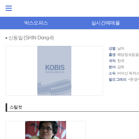
박스오피스
실시간예매율
신동일 (SHIN Dong-il)
성별
남자
출생
해당정보없음
국적
한국
분야
감독
소속
비아신 픽처
필모그래피
<문경>
스틸컷