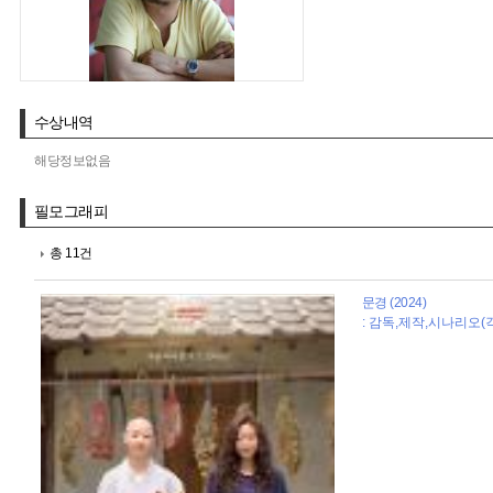
수상내역
해당정보없음
필모그래피
총 11건
문경 (2024)
: 감독,제작,시나리오(