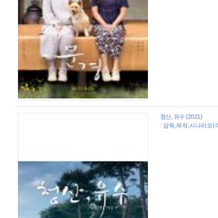
청산, 유수 (2021)
: 감독,제작,시나리오(