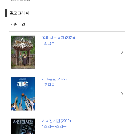
필모그래피
총 11건
왕과 사는 남자 (2025)
: 조감독
리바운드 (2022)
: 조감독
사라진 시간 (2019)
: 조감독-조감독