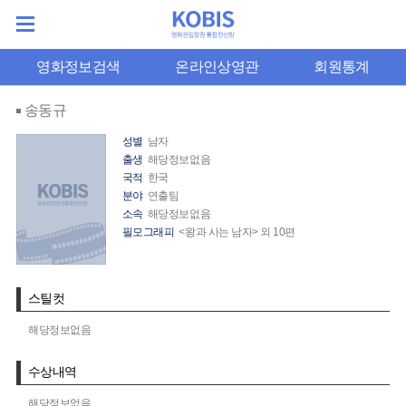
영화정보검색
온라인상영관
회원통계
송동규
성별
남자
출생
해당정보없음
국적
한국
분야
연출팀
소속
해당정보없음
필모그래피
<왕과 사는 남자> 외 10편
스틸컷
해당정보없음
수상내역
해당정보없음