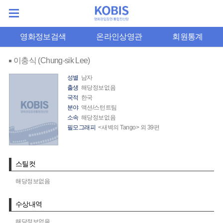
영화정보검색
온라인상영관
회원통계
이충식 (Chung-sik Lee)
성별
남자
출생
해당정보없음
국적
한국
분야
액션/스턴트팀
소속
해당정보없음
필모그래피
<새벽의 Tango> 외 39편
스틸컷
해당정보없음
수상내역
해당정보없음