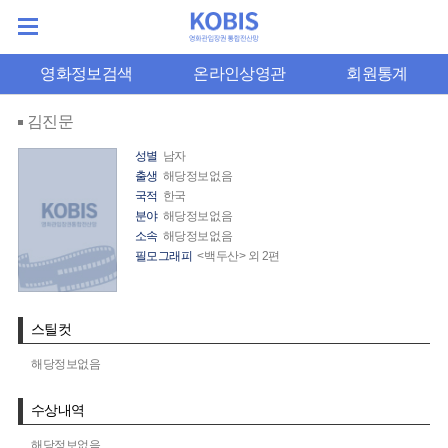
영화정보검색
온라인상영관
회원통계
김진문
성별
남자
출생
해당정보없음
국적
한국
분야
해당정보없음
소속
해당정보없음
필모그래피
<백두산> 외 2편
스틸컷
해당정보없음
수상내역
해당정보없음