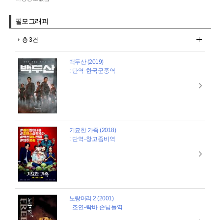
필모그래피
총 3건
백두산 (2019)
: 단역-한국군중역
기묘한 가족 (2018)
: 단역-창고좀비역
노랑머리 2 (2001)
: 조연-락바 손님들역